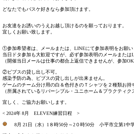
どなたでもバスケ好きなら参加頂けます。
お友達をお誘いのうえお越し頂けるのを願っております。
宜しくお願い致します。
①参加希望者は、メールまたは、LINEにて参加表明をお願
当日ドタ参加も大歓迎ですが、必ず参加表明のメールまたはL
（開催当日メールは仕事の都合上返信できませんが、参加O
②ビブスの貸し出し不可。
感染予防の為、ビブスの貸し出しが出来ません。
ゲームのチーム分け用の白＆色付きのＴシャツを２種類お持
（所属されているリバーシブル・ユニホーム＆プラクティク
宜しく、ご協力お願いします。
< 2024年 8月 ELEVEN練習日程 >
8月 21日（水）1８時50分～2０時50分 小平市立第1中