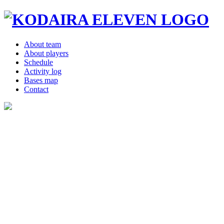
About team
About players
Schedule
Activity log
Bases map
Contact