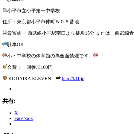
小平市立小平第一中学校
住所：東京都小平市仲町５０６番地
最寄駅： 西武線小平駅南口より徒歩15分 または、西武線青
駐車OK
小・中学校の体育館の為全面禁煙です。
会費：一回参加100円
KODAIRA ELEVEN
http://k11.jp
共有:
X
Facebook