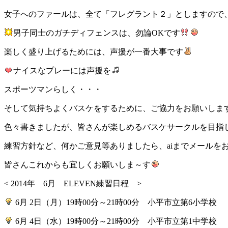
女子へのファールは、全て「フレグラント２」としますので
男子同士のガチディフェンスは、勿論OKです
楽しく盛り上げるためには、声援が一番大事です
ナイスなプレーには声援を
スポーツマンらしく・・・
そして気持ちよくバスケをするために、ご協力をお願いしま
色々書きましたが、皆さんが楽しめるバスケサークルを目指
練習方針など、何かご意見等ありましたら、aiまでメールを
皆さんこれからも宜しくお願いしま～す
< 2014年 6月 ELEVEN練習日程 >
6月 2日（月）19時00分～21時00分 小平市立第6小学校
6月 4日（水）19時00分～21時00分 小平市立第1中学校