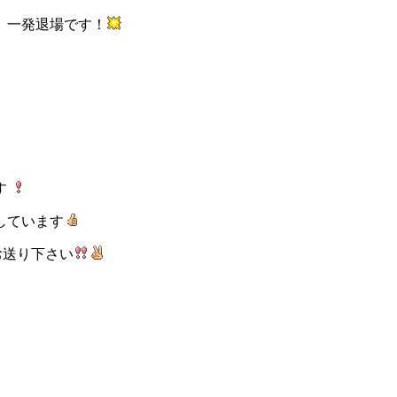
、一発退場です！
す
しています
お送り下さい