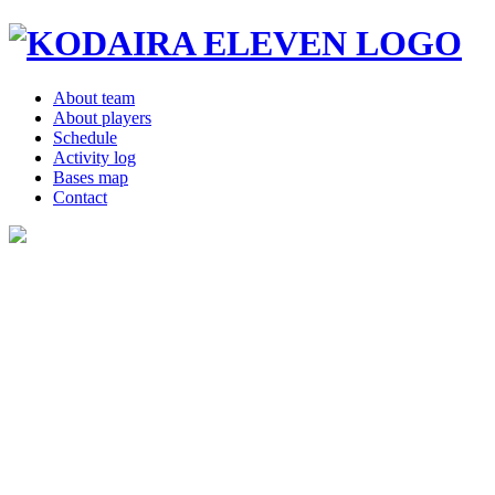
About team
About players
Schedule
Activity log
Bases map
Contact