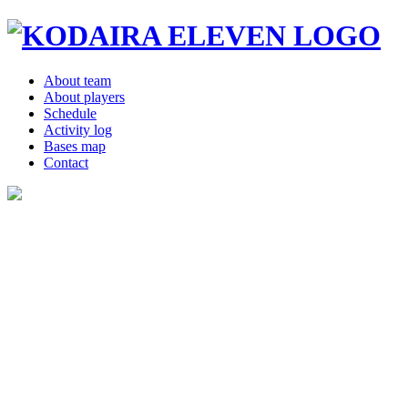
About team
About players
Schedule
Activity log
Bases map
Contact