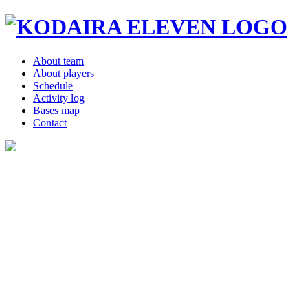
About team
About players
Schedule
Activity log
Bases map
Contact