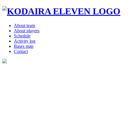
About team
About players
Schedule
Activity log
Bases map
Contact