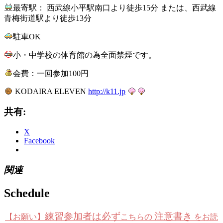
最寄駅： 西武線小平駅南口より徒歩15分 または、西武線
青梅街道駅より徒歩13分
駐車OK
小・中学校の体育館の為全面禁煙です。
会費：一回参加100円
KODAIRA ELEVEN
http://
k11.jp
共有:
X
Facebook
関連
Schedule
練習参加者は必ず
注意書き
【お願い】
こちらの
をお読