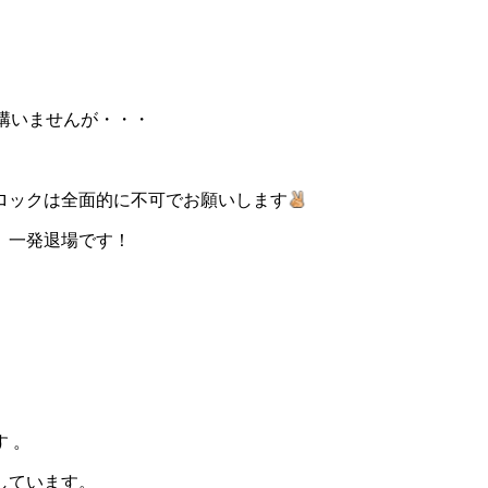
構いませんが・・・
ロックは全面的に不可でお願いします
、一発退場です！
 。
しています。