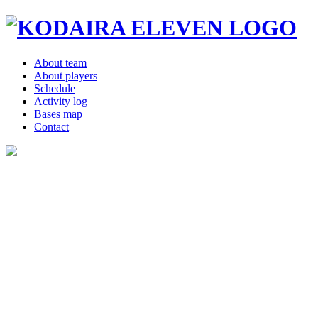
About team
About players
Schedule
Activity log
Bases map
Contact