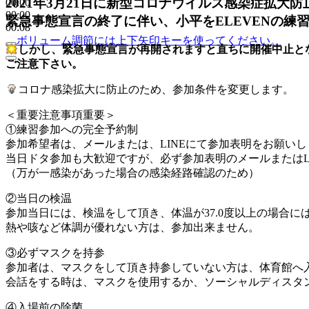
2021年3月21日に新型コロナウイルス感染症拡大
00:00
00:00
緊急事態宣言の終了に伴い、小平をELEVENの練
00:08
ボリューム調節には上下矢印キーを使ってください。
しかし、緊急事態宣言が再開されますと直ちに開催中止と
ご注意下さい。
コロナ感染拡大に防止のため、参加条件を変更します。
＜重要注意事項重要＞
①練習参加への完全予約制
参加希望者は、メールまたは、LINEにて参加表明をお願いし
当日ドタ参加も大歓迎ですが、必ず参加表明のメールまたはL
（万が一感染があった場合の感染経路確認のため）
②当日の検温
参加当日には、検温をして頂き、体温が37.0度以上の場合に
熱や咳など体調が優れない方は、参加出来ません。
③必ずマスクを持参
参加者は、マスクをして頂き持参していない方は、体育館へ
会話をする時は、マスクを使用するか、ソーシャルディスタ
④入場前の除菌